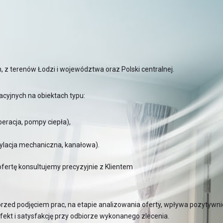
, z terenów Łodzi i województwa oraz Polski centralnej.
acyjnych na obiektach typu:
eracja, pompy ciepła),
ylacja mechaniczna, kanałowa).
ofertę konsultujemy precyzyjnie z Klientem
zed podjęciem prac, na etapie analizowania oferty, wpływa pozytywnie
efekt i satysfakcję przy odbiorze wykonanego zlecenia.