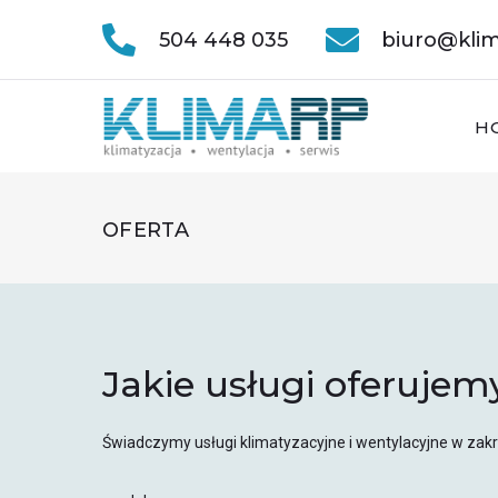
504 448 035
biuro@klim
H
OFERTA
Jakie usługi oferujem
Świadczymy usługi klimatyzacyjne i wentylacyjne w zakr