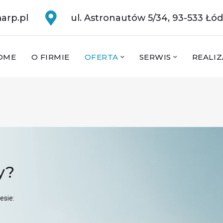
arp.pl
ul. Astronautów 5/34, 93-533 Łód
OME
O FIRMIE
OFERTA
SERWIS
REALIZ
y?
esie: