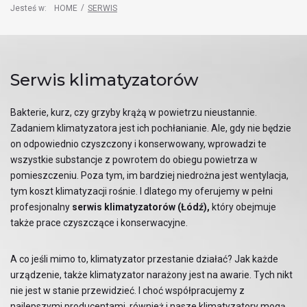
/
Jesteś w:
HOME
SERWIS
Serwis klimatyzatorów
Bakterie, kurz, czy grzyby krążą w powietrzu nieustannie.
Zadaniem klimatyzatora jest ich pochłanianie. Ale, gdy nie będzie
on odpowiednio czyszczony i konserwowany, wprowadzi te
wszystkie substancje z powrotem do obiegu powietrza w
pomieszczeniu. Poza tym, im bardziej niedrożna jest wentylacja,
tym koszt klimatyzacji rośnie. I dlatego my oferujemy w pełni
profesjonalny
serwis klimatyzatorów (Łódź),
który obejmuje
także prace czyszczące i konserwacyjne.
A co jeśli mimo to, klimatyzator przestanie działać? Jak każde
urządzenie, także klimatyzator narażony jest na awarie. Tych nikt
nie jest w stanie przewidzieć. I choć współpracujemy z
najlepszymi producentami, również i nasze klimatyzatory mogą