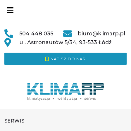
504 448 035
biuro@klimarp.pl
ul. Astronautów 5/34, 93-533 Łódź
NAPISZ DO NAS
SERWIS